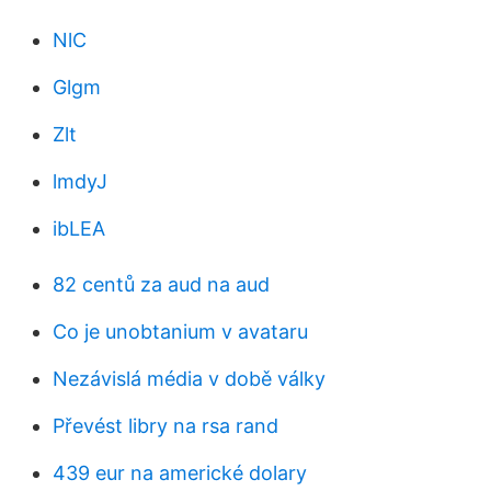
NlC
Glgm
Zlt
lmdyJ
ibLEA
82 centů za aud na aud
Co je unobtanium v ​​avataru
Nezávislá média v době války
Převést libry na rsa rand
439 eur na americké dolary