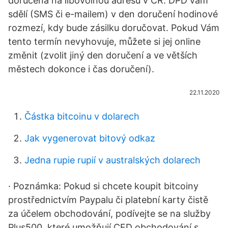
doručena na libovolnou adresu v ČR. DPD vám
sdělí (SMS či e-mailem) v den doručení hodinové
rozmezí, kdy bude zásilku doručovat. Pokud Vám
tento termín nevyhovuje, můžete si jej online
změnit (zvolit jiný den doručení a ve větších
městech dokonce i čas doručení).
22.11.2020
Částka bitcoinu v dolarech
Jak vygenerovat bitový odkaz
Jedna rupie rupií v australských dolarech
· Poznámka: Pokud si chcete koupit bitcoiny
prostřednictvím Paypalu či platební karty čistě
za účelem obchodování, podívejte se na služby
Plus500, které umožňují CFD obchodování s