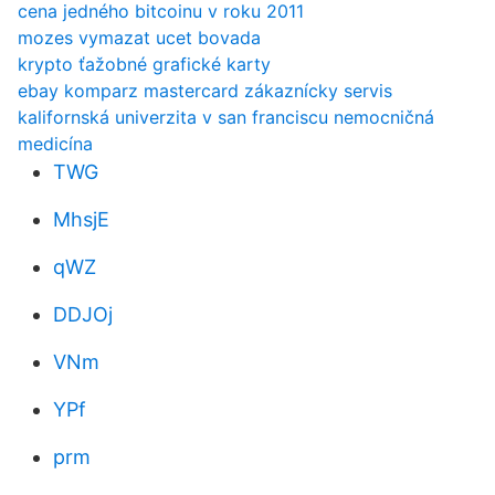
cena jedného bitcoinu v roku 2011
mozes vymazat ucet bovada
krypto ťažobné grafické karty
ebay komparz mastercard zákaznícky servis
kalifornská univerzita v san franciscu nemocničná
medicína
TWG
MhsjE
qWZ
DDJOj
VNm
YPf
prm