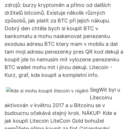
zdrojů: burzy kryptoměn a přímo od dalších
držitelů bitcoinů. Existuje několik různých
způsobů, jak platit za BTC při jejich nákupu.
Dobrý den chtěla bych si koupit BTC v
bankomatu a mohu naskenovat penezenku
exodusu adresu BTC ktery mam v mobilu a dat
tam moji adresu penezenky pres QR kod dekuji a
koupit jde to nemusim mit vylozene penezenku
BTC wallet mohu mit i jinou dekuji. Litecoin -
Kurz, graf, kde koupit a kompletní info.
SegWit byl u
Litecoinu
aktivován v květnu 2017 a u Bitcoinu se v
budoucnu očekává stejný krok. NÁKUP: Kde a
jak koupit Litecoin LiteCoin Gold bohužel
nemůžete přímo koupit za fiat ("standardní