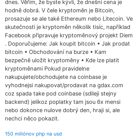
dnes. Věřím, že byste kývli, že dnešní cena je
hodně dobrá. V čele kryptoměn je Bitcoin,
prosazuje se ale také Ethereum nebo Litecoin. Ve
skutečnosti je kryptoměn několik tisíc, například
Facebook připravuje kryptoměnový projekt Diem
. Doporučujeme: Jak koupit bitcoin • Jak prodat
bitcoin • Obchodování na burze • Kam
bezpečně uložit kryptoměny • Kde lze platit
kryptoměnami Pokud pravidelne
nakupujete/obchodujete na coinbase je
vyhodnejsi nakupovat/prodavat na gdax.com
coz spada take pod coinbase (sdileji stejny
backend) jelikoz poplatky tam jsou 6x mensi
nebo dokonce nulove dobrý den, hraji si, ale
nechci něco pokazit.
150 miliónov php na usd