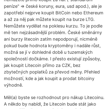
peníze" => české koruny, eura, usd apod.), ale je
zapotřebí nejprve koupit BitCoin nebo Ethereum
a až za něj pak můžete koupit na burze LTG.
Nemůžete vydělat na poklesu kurzu. To je podle
mě ten nejzásadnější problém. České směnárny
ani burzy litecoin zatím nepodporují, nicméně
pokud bude hodnota kryptoměny i nadále růst,
možná se jí v dohledné době u tuzemských
společností dočkáme. I přesto existují způsoby,
jak koupit Litecoin přímo za CZK, bez
zbytečných poplatků za převod měny. Přehled
možností, kde a jak koupit a prodat bitcoiny
výhodně.
Měl(a) byste se rozhodnout pro nákup Litecoinu.
A někdo by nabídl, že Litecoin bude stát jako