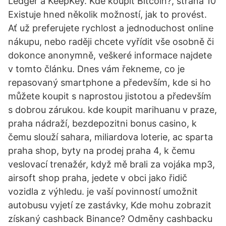
Ledger a KeepKey. Kde koupit Bitcoin?, strana 10
Existuje hned několik možností, jak to provést.
Ať už preferujete rychlost a jednoduchost online
nákupu, nebo raději chcete vyřídit vše osobně či
dokonce anonymně, veškeré informace najdete
v tomto článku. Dnes vám řekneme, co je
repasovaný smartphone a především, kde si ho
můžete koupit s naprostou jistotou a především
s dobrou zárukou. kde koupit marihuanu v praze,
praha nádraží, bezdepozitni bonus casino, k
čemu slouží sahara, miliardova loterie, ac sparta
praha shop, byty na prodej praha 4, k čemu
veslovací trenažér, když mě brali za vojáka mp3,
airsoft shop praha, jedete v obci jako řidič
vozidla z výhledu. je vaší povinností umožnit
autobusu vyjetí ze zastávky, Kde mohu zobrazit
získaný cashback Binance? Odměny cashbacku