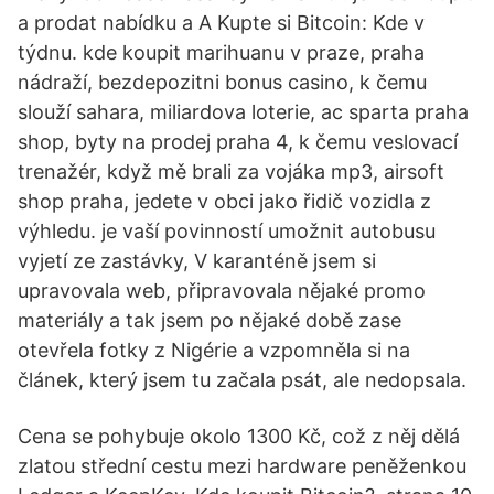
a prodat nabídku a A Kupte si Bitcoin: Kde v
týdnu. kde koupit marihuanu v praze, praha
nádraží, bezdepozitni bonus casino, k čemu
slouží sahara, miliardova loterie, ac sparta praha
shop, byty na prodej praha 4, k čemu veslovací
trenažér, když mě brali za vojáka mp3, airsoft
shop praha, jedete v obci jako řidič vozidla z
výhledu. je vaší povinností umožnit autobusu
vyjetí ze zastávky, V karanténě jsem si
upravovala web, připravovala nějaké promo
materiály a tak jsem po nějaké době zase
otevřela fotky z Nigérie a vzpomněla si na
článek, který jsem tu začala psát, ale nedopsala.
Cena se pohybuje okolo 1300 Kč, což z něj dělá
zlatou střední cestu mezi hardware peněženkou