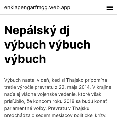
enklapengarfmgg.web.app
Nepálský dj
výbuch výbuch
výbuch
Výbuch nastal v deň, keď si Thajsko pripomína
tretie výročie prevratu z 22. mája 2014. V krajine
naďalej vládne vojenské vedenie, ktoré však
prisľúbilo, že koncom roku 2018 sa budú konať
parlamentné voľby. Prevratu v Thajsku
predchádzalo sedem mesiacov politickej krízy.