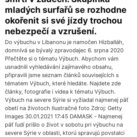
mladých surfařů se rozhodne
okořenit si své jízdy trochou
nebezpečí a vzrušení.
Do výbuchu v Libanonu je namočen Hizballáh,
domnívá se bývalý zpravodajec 6. srpna 2020
Přečtěte si o tématu Výbuch. Abychom vám
usnadnili vyhledávání zajímavého obsahu,
připravili jsme seznam článků souvisejících s
tématem Výbuch, které hledáte. Najdete zde
články, fotografie i videa k tématu Výbuch.
Výbuch na severe Sýrie si vyžiadal najmenej päť
obetí na životoch Ilustračné foto Zdroj: Getty
Images 30.01.2021 17:45 DAMASK - Najmenej
päť ľudí prišlo o život v sobotu pri výbuchu na
severe Sýrie v oblasti, ktorú spravujú povstalci