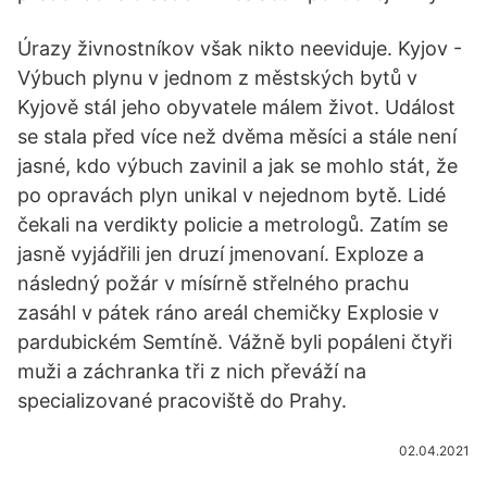
Úrazy živnostníkov však nikto neeviduje. Kyjov -
Výbuch plynu v jednom z městských bytů v
Kyjově stál jeho obyvatele málem život. Událost
se stala před více než dvěma měsíci a stále není
jasné, kdo výbuch zavinil a jak se mohlo stát, že
po opravách plyn unikal v nejednom bytě. Lidé
čekali na verdikty policie a metrologů. Zatím se
jasně vyjádřili jen druzí jmenovaní. Exploze a
následný požár v mísírně střelného prachu
zasáhl v pátek ráno areál chemičky Explosie v
pardubickém Semtíně. Vážně byli popáleni čtyři
muži a záchranka tři z nich převáží na
specializované pracoviště do Prahy.
02.04.2021