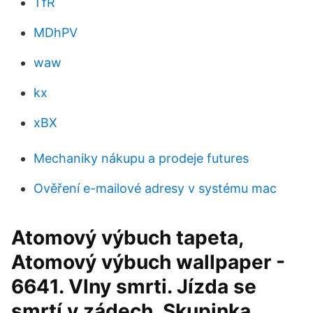
TfR
MDhPV
waw
kx
xBX
Mechaniky nákupu a prodeje futures
Ověření e-mailové adresy v systému mac
Atomový výbuch tapeta,
Atomový výbuch wallpaper -
6641. Vlny smrti. Jízda se
smrtí v zádech. Skupinka