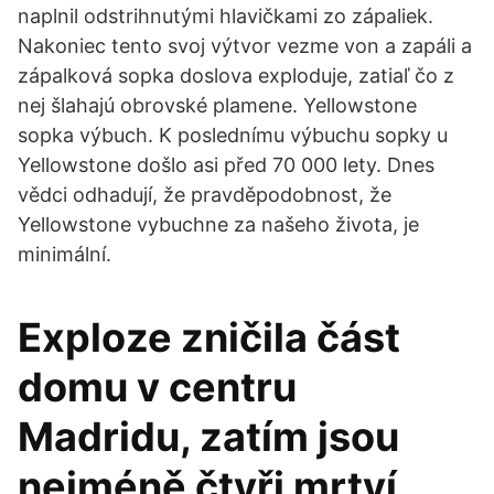
naplnil odstrihnutými hlavičkami zo zápaliek.
Nakoniec tento svoj výtvor vezme von a zapáli a
zápalková sopka doslova exploduje, zatiaľ čo z
nej šlahajú obrovské plamene. Yellowstone
sopka výbuch. K poslednímu výbuchu sopky u
Yellowstone došlo asi před 70 000 lety. Dnes
vědci odhadují, že pravděpodobnost, že
Yellowstone vybuchne za našeho života, je
minimální.
Exploze zničila část
domu v centru
Madridu, zatím jsou
nejméně čtyři mrtví.