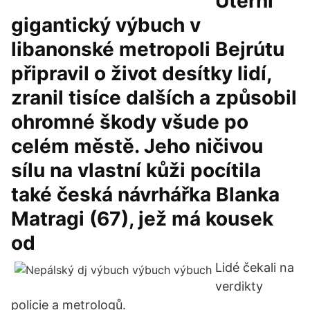
Úterní
gigantický výbuch v
libanonské metropoli Bejrútu
připravil o život desítky lidí,
zranil tisíce dalších a způsobil
ohromné škody všude po
celém městě. Jeho ničivou
sílu na vlastní kůži pocítila
také česká návrhářka Blanka
Matragi (67), jež má kousek
od
Lidé čekali na
verdikty
policie a metrologů.