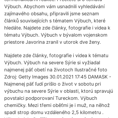
Výbuch. Abychom vám usnadnili vyhledávání
zajímavého obsahu, připravili jsme seznam
článků souvisejících s tématem Výbuch, které
hledáte. Najdete zde články, fotografie i videa k
tématu Výbuch. Výbuch v bývalom vojenskom
priestore Javorina zranil v utorok dve ženy.
Najdete zde články, fotografie i videa k tématu
Výbuch. Výbuch na severe Sýrie si vyžiadal
najmenej päť obetí na životoch Ilustračné foto
Zdroj: Getty Images 30.01.2021 17:45 DAMASK -
Najmenej päť ľudí prišlo o život v sobotu pri
výbuchu na severe Sýrie v oblasti, ktorú spravujú
povstalci podporovaní Tureckom. Výbuch
chemičky. Mezi třemi oběťmi je i muž, na něhož
spadl strop domu vzdáleného 2,5 kilometru .