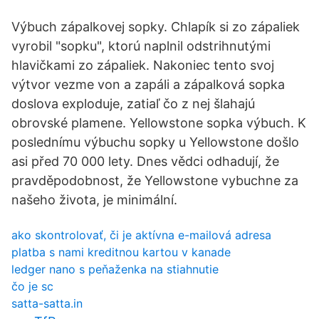
Výbuch zápalkovej sopky. Chlapík si zo zápaliek
vyrobil "sopku", ktorú naplnil odstrihnutými
hlavičkami zo zápaliek. Nakoniec tento svoj
výtvor vezme von a zapáli a zápalková sopka
doslova exploduje, zatiaľ čo z nej šlahajú
obrovské plamene. Yellowstone sopka výbuch. K
poslednímu výbuchu sopky u Yellowstone došlo
asi před 70 000 lety. Dnes vědci odhadují, že
pravděpodobnost, že Yellowstone vybuchne za
našeho života, je minimální.
ako skontrolovať, či je aktívna e-mailová adresa
platba s nami kreditnou kartou v kanade
ledger nano s peňaženka na stiahnutie
čo je sc
satta-satta.in