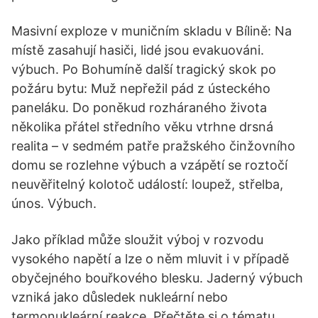
Masivní exploze v muničním skladu v Bílině: Na
místě zasahují hasiči, lidé jsou evakuováni.
výbuch. Po Bohumíně další tragický skok po
požáru bytu: Muž nepřežil pád z ústeckého
paneláku. Do poněkud rozháraného života
několika přátel středního věku vtrhne drsná
realita – v sedmém patře pražského činžovního
domu se rozlehne výbuch a vzápětí se roztočí
neuvěřitelný kolotoč událostí: loupež, střelba,
únos. Výbuch.
Jako příklad může sloužit výboj v rozvodu
vysokého napětí a lze o něm mluvit i v případě
obyčejného bouřkového blesku. Jaderný výbuch
vzniká jako důsledek nukleární nebo
termonukleární reakce. Přečtěte si o tématu