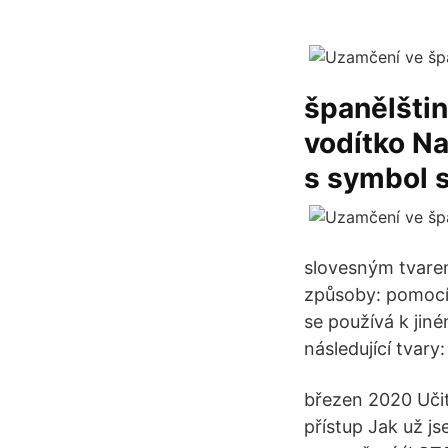
španělšti
vodítko N
s symbol 
slovesným tvarem
způsoby: pomocí 
se používá k jin
následující tvary:
březen 2020 Učit
přístup Jak už js