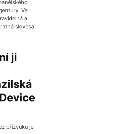
španělského
agentury. Ve
ravidelná a
vratná slovesa
í ji
azilská
 Device
ez přízvuku je