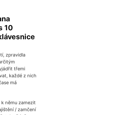
ana
s 10
klávesnice
í, zpravidla
určitým
jádřit třemi
vat, každé z nich
 čase má
m k němu zamezit
jištění / zamčení