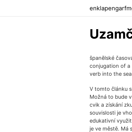
enklapengarfm
Uzamče
španělské časová
conjugation of a 
verb into the sea
V tomto článku s
Možná to bude vyp
cvik a získání zk
souvislosti je v
edukativní využi
je ve městě. Má s