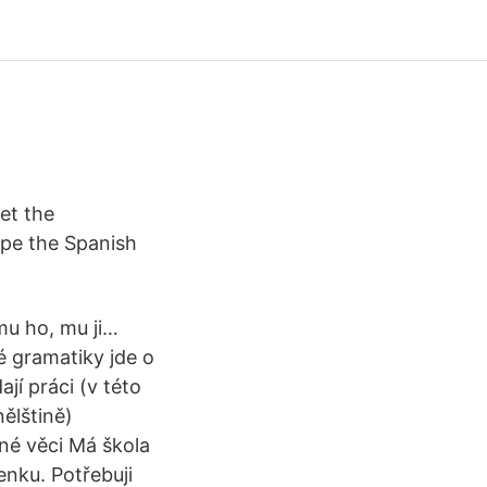
et the
type the Spanish
mu ho, mu ji…
é gramatiky jde o
ají práci (v této
ělštině)
bné věci Má škola
venku. Potřebuji