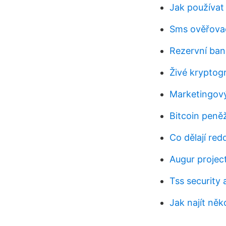
Jak používat 
Sms ověřovac
Rezervní ban
Živé kryptog
Marketingov
Bitcoin peně
Co dělají red
Augur projec
Tss security 
Jak najít něk