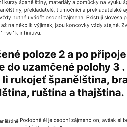
ní kurzy španělštiny, materiály a pomůcky na výuku 
panělštiny, překladatelé, tlumočníci a překladatelské 
 vždy nutné uvádět osobní zájmena. Existují slovesa p
e až na několik výjimek, jsou koncovky vždy stejné. Z
 –se ’ k infinitivu.
né poloze 2 a po připojen
e do uzamčené polohy 3 .
li rukojeť španělština, br
ština, ruština a thajština.
Podobně él je osobní zájmeno on, avšak el b