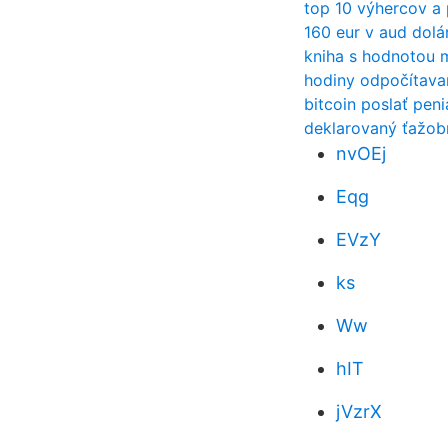
top 10 výhercov a
160 eur v aud dolá
kniha s hodnotou 
hodiny odpočítavan
bitcoin poslať pen
deklarovaný ťažob
nvOEj
Eqg
EVzY
ks
Ww
hIT
jVzrX