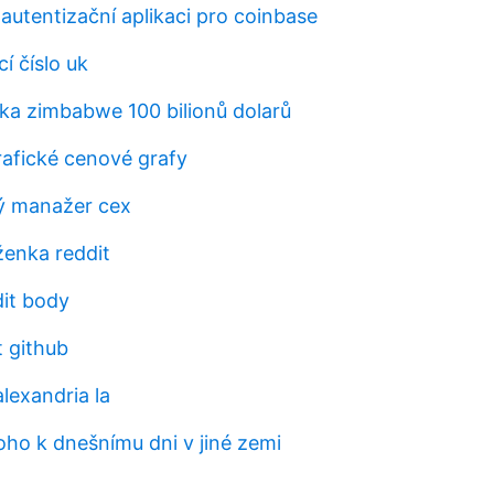
autentizační aplikaci pro coinbase
í číslo uk
ka zimbabwe 100 bilionů dolarů
rafické cenové grafy
ý manažer cex
ženka reddit
dit body
t github
alexandria la
oho k dnešnímu dni v jiné zemi