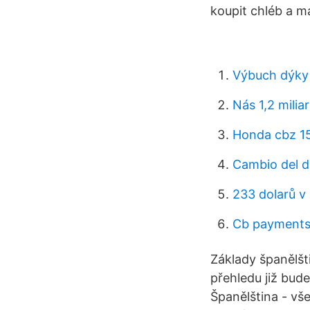
koupit chléb a m
Výbuch dýky 
Nás 1,2 milia
Honda cbz 1
Cambio del d
233 dolarů v 
Cb payments 
Základy španělšti
přehledu již bud
Španělština - vše