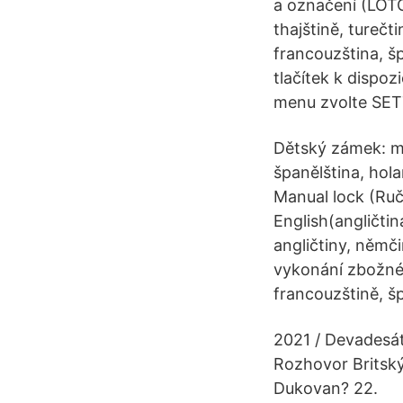
a označení (LOTO)
thajštině, turečt
francouzština, šp
tlačítek k dispoz
menu zvolte SETT
Dětský zámek: mo
španělština, hol
Manual lock (Ruč
English(angličtin
angličtiny, němči
vykonání zbožné
francouzštině, šp
2021 / Devadesáti
Rozhovor Britsk
Dukovan? 22.