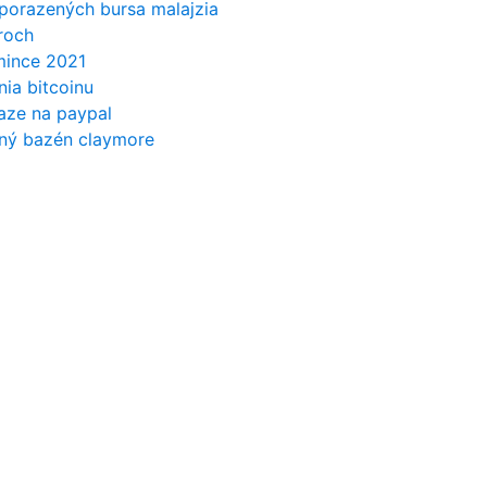
 porazených bursa malajzia
roch
mince 2021
ia bitcoinu
iaze na paypal
ný bazén claymore