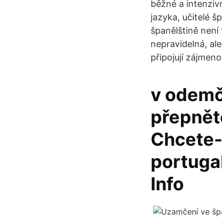
běžné a intenziv
jazyka, učitelé š
španělštině není
nepravidelná, al
připojují zájmeno ‘
v odemče
přepnět
Chcete- 
portugal
Info