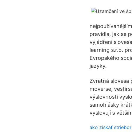
nejpoužívanějším
pravidla, jak se
vyjádření sloves
learning s.r.o. p
Evropského soci
jazyky.
Zvratná slovesa př
moverse, vestir
výslovnosti vyslo
samohlásky krátk
vyslovují s větš
ako získať striebor