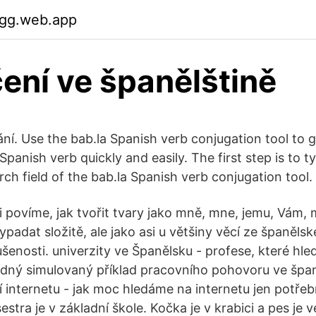
gg.web.app
ní ve španělštině
ní. Use the bab.la Spanish verb conjugation tool to g
Spanish verb quickly and easily. The first step is to 
rch field of the bab.la Spanish verb conjugation tool.
i povíme, jak tvořit tvary jako mně, mne, jemu, Vám, 
adat složitě, ale jako asi u většiny věcí ze španělsk
ušenosti. univerzity ve Španělsku - profese, které hled
hodný simulovaný příklad pracovního pohovoru ve špan
tí internetu - jak moc hledáme na internetu jen potře
estra je v základní škole. Kočka je v krabici a pes je 