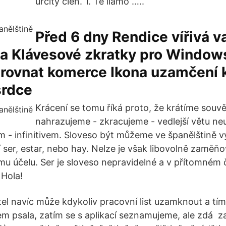
určitý člen. 1. Te llamo …..
Před 6 dny Rendice vířivá v
na Klávesové zkratky pro Window
arovnat komerce Ikona uzamčení 
srdce
Krácení se tomu říká proto, že krátíme souvět
nahrazujeme - zkracujeme - vedlejší větu ne
 - infinitivem. Sloveso být můžeme ve španělštině vy
ser, estar, nebo hay. Nelze je však libovolně zaměňo
ému účelu. Ser je sloveso nepravidelné a v přítomném
 Hola!
el navíc může kdykoliv pracovní list uzamknout a tí
em psala, zatím se s aplikací seznamujeme, ale zdá za