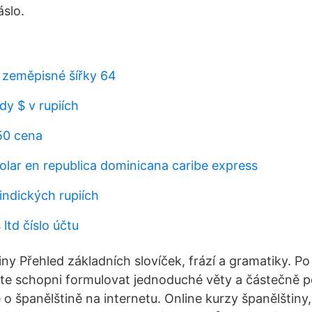
áslo.
zeměpisné šířky 64
rdy $ v rupiích
50 cena
olar en republica dominicana caribe express
indických rupiích
ltd číslo účtu
ny Přehled základních slovíček, frází a gramatiky. Po
ete schopni formulovat jednoduché věty a částečně 
 o španělštině na internetu. Online kurzy španělštiny,