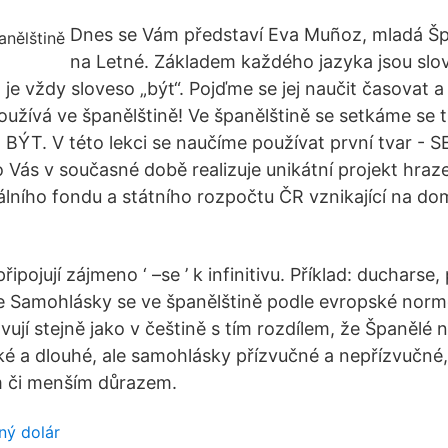
Dnes se Vám představí Eva Muñoz, mladá Špa
na Letné. Základem každého jazyka jsou slov
 je vždy sloveso „být“. Pojďme se jej naučit časovat 
 používá ve španělštině! Ve španělštině se setkáme se
a BÝT. V této lekci se naučíme používat první tvar - 
ro Vás v současné době realizuje unikátní projekt hraz
álního fondu a státního rozpočtu ČR vznikající na 
ipojují zájmeno ‘ –se ’ k infinitivu. Příklad: ducharse,
se Samohlásky se ve španělštině podle evropské nor
vují stejně jako v češtině s tím rozdílem, že Španělé n
é a dlouhé, ale samohlásky přízvučné a nepřízvučné, t
ím či menším důrazem.
ný dolár