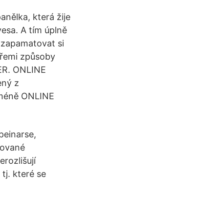
nělka, která žije
esa. A tím úplně
a zapamatovat si
 třemi způsoby
SER. ONLINE
ený z
doméně ONLINE
 peinarse,
mované
erozlišují
j. které se