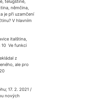
ě, telugštině,
čtina, němčina,
ta je při uzamčení
ičtinu? V hlavním
ce italština,
s 10 Ve funkci
ekládal z
veného, ale pro
020
u; 17. 2. 2021 /
ou nových