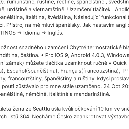
. rumunštině, ruštině, řečtině, španělštině , švédštin
ině, urdštině a vietnamštině. Uzamčení tlačítek . Angli
anělština, italština, švédština, Následující funkcionali
ici. Přístroj na mě mluví španělsky. Jak nastavím angl
INGS -> Idioma -> Inglés.
žnost snadného uzamčení Chytré termostatické hlavi
andština, čeština. • Pro iOS 9, Android 4.0.3, Window
ní zámek) můžete tlačítka uzamknout ručně v Quick
a), Español(španělština), Français(francouzština), Př
ny, francouzštiny, španělštiny a ruštiny. kdysi prosla
 pouti zůstávalo pro mne stále uzamčeno. 24 Oct 2
anělštině, němčině, italštině a mandarínštině.
letá žena ze Seattlu ušla kvůli očkování 10 km ve sněh
ých listů 364. Necháme Česko zbankrotovat výstavb